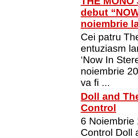
THE MONO J
debut “NOW
noiembrie l
Cei patru Th
entuziasm la
‘Now In Ster
noiembrie 20
va fi ...
Doll and Th
Control
6 Noiembrie 
Control Doll