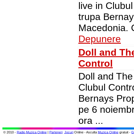
live in Clubu
trupa Berna
Macedonia. O
Depunere
Doll and Th
Control
Doll and The 
Clubul Contro
Bernays Pro
pe 6 noiembri
ora ...
© 2010 -
Radio Muzica Online
|
Parteneri
Jocuri
Online - Asculta
Muzica Online
gratuit -
G