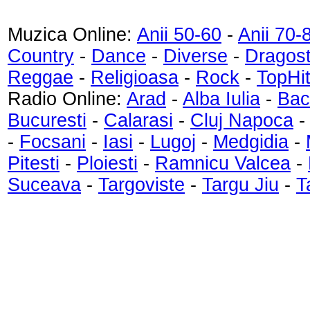
Muzica Online:
Anii 50-60
-
Anii 70-
Country
-
Dance
-
Diverse
-
Dragos
Reggae
-
Religioasa
-
Rock
-
TopHi
Radio Online:
Arad
-
Alba Iulia
-
Bac
Bucuresti
-
Calarasi
-
Cluj Napoca
-
Focsani
-
Iasi
-
Lugoj
-
Medgidia
-
Pitesti
-
Ploiesti
-
Ramnicu Valcea
-
Suceava
-
Targoviste
-
Targu Jiu
-
T