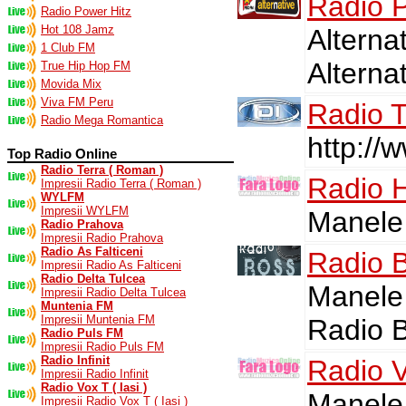
Radio P
Radio Power Hitz
Hot 108 Jamz
Alterna
1 Club FM
Alternat
True Hip Hop FM
Movida Mix
Viva FM Peru
Radio 
Radio Mega Romantica
http://
Top Radio Online
Radio Terra ( Roman )
Radio 
Impresii Radio Terra ( Roman )
WYLFM
Impresii WYLFM
Manele
Radio Prahova
Impresii Radio Prahova
Radio As Falticeni
Radio 
Impresii Radio As Falticeni
Radio Delta Tulcea
Manele 
Impresii Radio Delta Tulcea
Muntenia FM
Impresii Muntenia FM
Radio 
Radio Puls FM
Impresii Radio Puls FM
Radio Infinit
Radio 
Impresii Radio Infinit
Radio Vox T ( Iasi )
Manele
Impresii Radio Vox T ( Iasi )