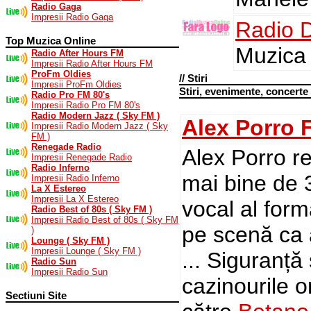
Radio Gaga
Impresii Radio Gaga
Radio 
Top Muzica Online
Muzica
Radio After Hours FM
Impresii Radio After Hours FM
ProFm Oldies
// Stiri
Impresii ProFm Oldies
Stiri, evenimente, concerte
Radio Pro FM 80's
Impresii Radio Pro FM 80's
Radio Modern Jazz ( Sky FM )
Alex Porro 
Impresii Radio Modern Jazz ( Sky
FM )
Renegade Radio
Alex Porro r
Impresii Renegade Radio
Radio Inferno
mai bine de 3
Impresii Radio Inferno
La X Estereo
Impresii La X Estereo
vocal al for
Radio Best of 80s ( Sky FM )
Impresii Radio Best of 80s ( Sky FM
pe scenă ca a
)
Lounge ( Sky FM )
Impresii Lounge ( Sky FM )
... Siguranță
Radio Sun
Impresii Radio Sun
cazinourile o
Sectiuni Site