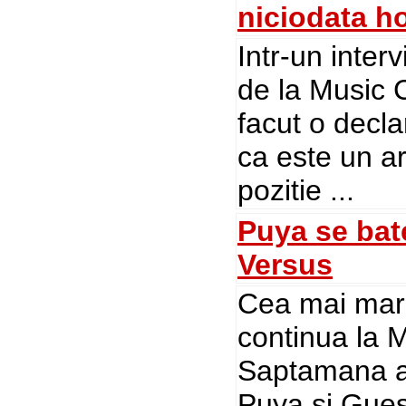
niciodata h
Intr-un inter
de la Music
facut o decl
ca este un ar
pozitie ...
Puya se bat
Versus
Cea mai mare
continua la 
Saptamana ac
Puya si Gues