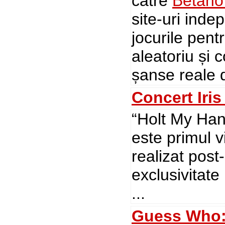
către
Betano
site-uri inde
jocurile pentr
aleatoriu și c
șanse reale 
Concert Iri
“Holt My Han
este primul 
realizat post
exclusivitat
...
Guess Who: