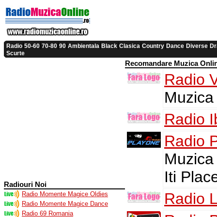
|
|
|
|
|
|
|
|
|
|
Radio
50-60
70-80
90
Ambientala
Black
Clasica
Country
Dance
Diverse
Dr
Scurte
Recomandare Muzica Onli
Radio 
Muzica 
Radio I
Radio P
Muzica 
Iti Plac
Radiouri Noi
Radio 
Radio Momente Magice Oldies
Radio Momente Magice Dance
Radio 69 Romania