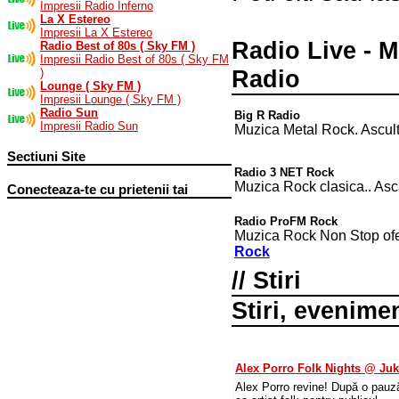
Impresii Radio Inferno
La X Estereo
Impresii La X Estereo
Radio Live - M
Radio Best of 80s ( Sky FM )
Impresii Radio Best of 80s ( Sky FM
Radio
)
Lounge ( Sky FM )
Impresii Lounge ( Sky FM )
Radio Sun
Big R Radio
Impresii Radio Sun
Muzica Metal Rock. Ascu
Sectiuni Site
Radio 3 NET Rock
Muzica Rock clasica.. As
Conecteaza-te cu prietenii tai
Radio ProFM Rock
Muzica Rock Non Stop of
Rock
// Stiri
Stiri, evenime
Alex Porro Folk Nights @ Ju
Alex Porro revine! După o pauză