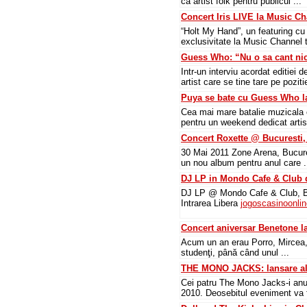
ca artist folk pentru publicul ...
Concert Iris LIVE la Music C
“Holt My Hand”, un featuring cu
exclusivitate la Music Channel t
Guess Who: “Nu o sa cant ni
Intr-un interviu acordat editie
artist care se tine tare pe pozitie
Puya se bate cu Guess Who l
Cea mai mare batalie muzicala 
pentru un weekend dedicat artist
Concert Roxette @ Bucuresti,
30 Mai 2011 Zone Arena, Bucures
un nou album pentru anul care .
DJ LP in Mondo Cafe & Club 
DJ LP @ Mondo Cafe & Club, Bra
Intrarea Libera
jogoscasinoonlin
Concert aniversar Benetone l
Acum un an erau Porro, Mircea, 
studenţi, până când unul ...
THE MONO JACKS: lansare a
Cei patru The Mono Jacks-i anu
2010. Deosebitul eveniment va fi