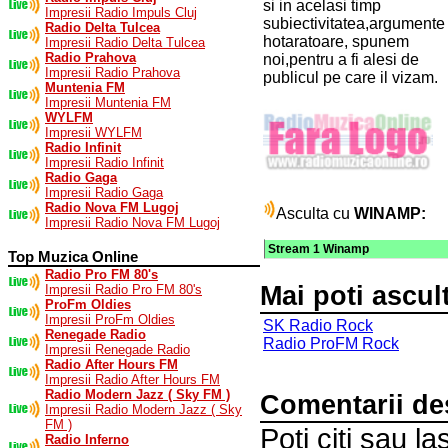
si in acelasi timp
Impresii Radio Impuls Cluj
subiectivitatea,argumente
Radio Delta Tulcea
hotaratoare, spunem
Impresii Radio Delta Tulcea
Radio Prahova
noi,pentru a fi alesi de
Impresii Radio Prahova
publicul pe care il vizam.
Muntenia FM
Impresii Muntenia FM
WYLFM
Impresii WYLFM
Radio Infinit
Impresii Radio Infinit
Radio Gaga
Impresii Radio Gaga
Radio Nova FM Lugoj
Asculta cu
WINAMP:
Impresii Radio Nova FM Lugoj
Stream 1 Winamp
Top Muzica Online
Radio Pro FM 80's
Mai poti ascul
Impresii Radio Pro FM 80's
ProFm Oldies
Impresii ProFm Oldies
SK Radio Rock
Renegade Radio
Radio ProFM Rock
Impresii Renegade Radio
Radio After Hours FM
Impresii Radio After Hours FM
Radio Modern Jazz ( Sky FM )
Comentarii d
Impresii Radio Modern Jazz ( Sky
FM )
Poti citi sau 
Radio Inferno