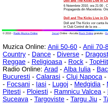
Doll and The Kicks Live in Cl
6 Noiembrie 2010, ora 21:00 , C
Propaganda din Macedonia. Ori
Doll and The Kicks Live in Cl
Doll and The Kicks vor canta li
in Club Control de la ora ...
© 2010 -
Radio Muzica Online
Jocuri
Online - Asculta
Rock Online
gratuita -
Ga
Muzica Online:
Anii 50-60
-
Anii 70-
Country
-
Dance
-
Diverse
-
Dragos
Reggae
-
Religioasa
-
Rock
-
TopHi
Radio Online:
Arad
-
Alba Iulia
-
Bac
Bucuresti
-
Calarasi
-
Cluj Napoca
-
Focsani
-
Iasi
-
Lugoj
-
Medgidia
-
Pitesti
-
Ploiesti
-
Ramnicu Valcea
-
Suceava
-
Targoviste
-
Targu Jiu
-
T