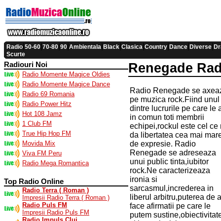
|
|
|
|
|
|
|
|
|
|
Radio
50-60
70-80
90
Ambientala
Black
Clasica
Country
Dance
Diverse
Dr
Scurte
Radiouri Noi
Renegade Radi
Radio Momente Magice Oldies
Radio Momente Magice Dance
Radio Renegade se axea
Radio 69 Romania
pe muzica rock.Fiind unul
Radio Power Hitz
dintre lucrurile pe care le 
Hot 108 Jamz
in comun toti membrii
1 Club FM
echipei,rockul este cel ce
True Hip Hop FM
da libertatea cea mai mar
Movida Mix
de expresie. Radio
Renegade se adreseaza
Viva FM Peru
unui public tinta,iubitor
Radio Mega Romantica
rock.Ne caracterizeaza
ironia si
Top Radio Online
sarcasmul,increderea in
Radio Terra ( Roman )
liberul arbitru,puterea de 
Impresii Radio Terra ( Roman )
Radio Puls FM
face afirmatii pe care le
Impresii Radio Puls FM
putem sustine,obiectivitat
Radio Impuls Cluj