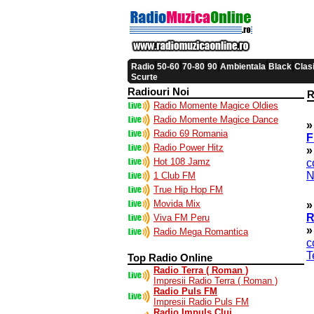
|
|
|
|
|
|
Radio
50-60
70-80
90
Ambientala
Black
Clas
Scurte
Radiouri Noi
R
Radio Momente Magice Oldies
Radio Momente Magice Dance
»
Radio 69 Romania
F
Radio Power Hitz
»
Hot 108 Jamz
c
N
1 Club FM
True Hip Hop FM
Movida Mix
»
R
Viva FM Peru
»
Radio Mega Romantica
c
T
Top Radio Online
Radio Terra ( Roman )
Impresii Radio Terra ( Roman )
Radio Puls FM
Impresii Radio Puls FM
Radio Impuls Cluj