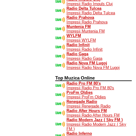
Impresii Radio Impuls Cluj
Radio Delta Tulcea
Impresii Radio Delta Tulcea
Radio Prahova
Impresii Radio Prahova
Muntenia FM
Impresii Muntenia FM
WYLFM
Impresii WYLFM
Radio Infinit
Impresii Radio Infinit
Radio Gaga
Impresii Radio Gaga
Radio Nova FM Lugoj
Impresii Radio Nova FM Lugoj
Top Muzica Online
Radio Pro FM 80's
Impresii Radio Pro FM 80's
ProFm Oldies
Impresii ProFm Oldies
Renegade Radio
Impresii Renegade Radio
Radio After Hours FM
Impresii Radio After Hours FM
Radio Modern Jazz ( Sky FM )
Impresii Radio Modern Jazz ( Sky
FM )
Radio Inferno