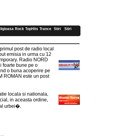
|
|
|
|
|
ligioasa
Rock
TopHits
Trance
Stiri
Stiri
mul post de radio local
put emisia in urma cu 12
ntemporary. Radio NORD
i foarte bune pe o
vind o buna acoperire pe
FM ROMAN este un post
e locala si nationala,
cial, in aceasta ordine,
 al urbei�.