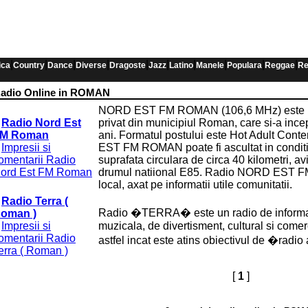
|
|
|
|
|
|
|
|
|
|
ica
Country
Dance
Diverse
Dragoste
Jazz
Latino
Manele
Populara
Reggae
Re
adio Online in ROMAN
NORD EST FM ROMAN (106,6 MHz) este pri
Radio Nord Est
privat din municipiul Roman, care si-a ince
M Roman
ani. Formatul postului este Hot Adult Co
Impresii si
EST FM ROMAN poate fi ascultat in conditi
omentarii Radio
suprafata circulara de circa 40 kilometri, a
ord Est FM Roman
drumul natiional E85. Radio NORD EST 
local, axat pe informatii utile comunitatii.
Radio Terra (
Radio �TERRA� este un radio de informati
oman )
Impresii si
muzicala, de divertisment, cultural si comer
omentarii Radio
astfel incat este atins obiectivul de �radio
erra ( Roman )
[
1
]