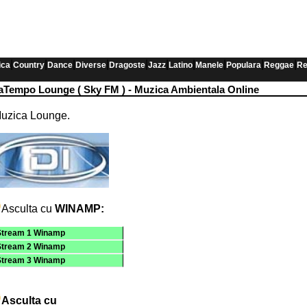
|
|
|
|
|
|
|
|
|
|
ica
Country
Dance
Diverse
Dragoste
Jazz
Latino
Manele
Populara
Reggae
Re
aTempo Lounge ( Sky FM ) - Muzica Ambientala Online
uzica Lounge.
Asculta cu
WINAMP:
Stream 1 Winamp
Stream 2 Winamp
Stream 3 Winamp
Asculta cu