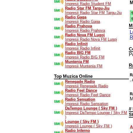
M
Impresii Radio Student FM
Radio Star FM Targu-Jiu
Impresii Radio Star FM Targu-Jiu
Radio Gaga
Impresii Radio Gaga
Ma
Radio Prahova
Impresii Radio Prahova
L
Radio Nova FM Lugoj
R
Impresii Radio Nova FM Lugoj
Radio Infinit
Impresii Radio Infinit
C
Radio BIG FM
Po
Impresii Radio BIG FM
Muntenia FM
R
Impresii Muntenia FM
R
Top Muzica Online
.
Renegade Radio
Impresii Renegade Radio
Radio Feel Dance
R
Impresii Radio Feel Dance
M
Radio Sensation
Impresii Radio Sensation
DaTempo Lounge ( Sky FM )
//
Impresii DaTempo Lounge ( Sky FM
S
)
Lounge ( Sky FM )
Impresii Lounge ( Sky FM )
A
Radio Inferno