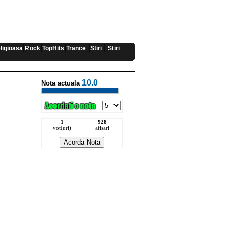
|
|
|
|
|
ligioasa
Rock
TopHits
Trance
Stiri
Stiri
10.0
Nota actuala
1
928
vot(uri)
afisari