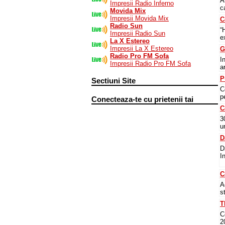
A
Impresii Radio Inferno
c
Movida Mix
Impresii Movida Mix
C
Radio Sun
“
Impresii Radio Sun
e
La X Estereo
Impresii La X Estereo
G
Radio Pro FM Sofa
I
Impresii Radio Pro FM Sofa
a
P
Sectiuni Site
C
p
Conecteaza-te cu prietenii tai
C
3
u
D
D
I
C
A
s
T
C
2