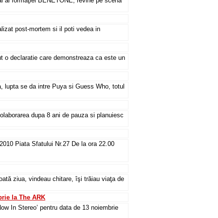
ocal al formaţiei BENETONE, revine pe scenă
izat post-mortem si il poti vedea in
ut o declaratie care demonstreaza ca este un
 lupta se da intre Puya si Guess Who, totul
colaborarea dupa 8 ani de pauza si planuiesc
10 Piata Sfatului Nr.27 De la ora 22.00
ă ziua, vindeau chitare, îşi trăiau viaţa de
ie la The ARK
ow In Stereo’ pentru data de 13 noiembrie