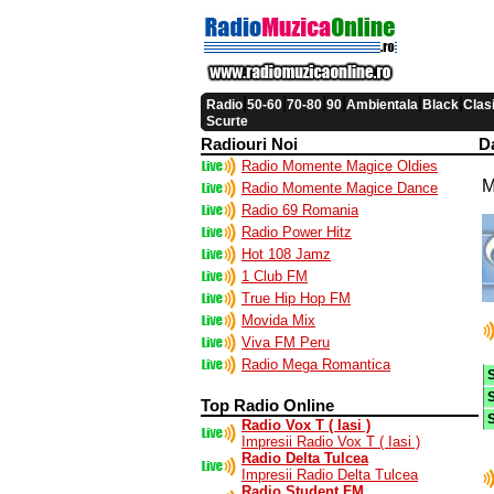
|
|
|
|
|
|
Radio
50-60
70-80
90
Ambientala
Black
Clas
Scurte
Radiouri Noi
D
Radio Momente Magice Oldies
M
Radio Momente Magice Dance
Radio 69 Romania
Radio Power Hitz
Hot 108 Jamz
1 Club FM
True Hip Hop FM
Movida Mix
Viva FM Peru
Radio Mega Romantica
Top Radio Online
Radio Vox T ( Iasi )
Impresii Radio Vox T ( Iasi )
Radio Delta Tulcea
Impresii Radio Delta Tulcea
Radio Student FM