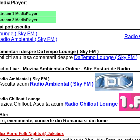
ediaPlayer:
Stream 1 MediaPlayer
Stream 2 MediaPlayer
i poti asculta
ounge ( Sky FM )
Radio 
adio Ambiental ( Sky FM )
omentarii despre DaTempo Lounge ( Sky FM )
ti citi sau lasa comentarii despre
DaTempo Lounge ( Sky FM )
adio Live - Muzica Ambientala Online - Alte Posturi de Radio
adio Ambiental ( Sky FM )
 Asculta acum
Radio Ambiental ( Sky FM )
adio Chillout Lounge
uzica Chillout. Asculta acum
Radio Chillout Lounge
 Stiri
tiri, evenimente, concerte din Romania si din lume
lex Porro Folk Nights @ Jukebox