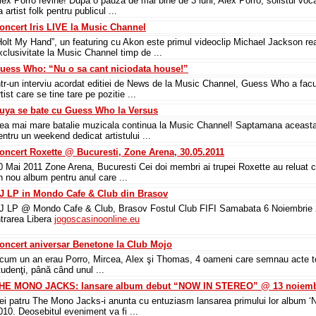
lex Porro revine! După o pauză de mai bine de 3 luni, Alex Porro, solistul v
a artist folk pentru publicul ...
oncert Iris LIVE la Music Channel
Holt My Hand”, un featuring cu Akon este primul videoclip Michael Jackson real
xclusivitate la Music Channel timp de ...
uess Who: “Nu o sa cant niciodata house!”
ntr-un interviu acordat editiei de News de la Music Channel, Guess Who a fac
rtist care se tine tare pe pozitie ...
uya se bate cu Guess Who la Versus
ea mai mare batalie muzicala continua la Music Channel! Saptamana aceasta,
entru un weekend dedicat artistului ...
oncert Roxette @ Bucuresti, Zone Arena, 30.05.2011
0 Mai 2011 Zone Arena, Bucuresti Cei doi membri ai trupei Roxette au reluat 
n nou album pentru anul care ...
J LP in Mondo Cafe & Club din Brasov
J LP @ Mondo Cafe & Club, Brasov Fostul Club FIFI Samabata 6 Noiembrie 20
ntrarea Libera
jogoscasinoonline.eu
oncert aniversar Benetone la Club Mojo
cum un an erau Porro, Mircea, Alex şi Thomas, 4 oameni care semnau acte toat
tudenţi, până când unul ...
HE MONO JACKS: lansare album debut “NOW IN STEREO” @ 13 noiembr
ei patru The Mono Jacks-i anunta cu entuziasm lansarea primului lor album ‘N
010. Deosebitul eveniment va fi ...