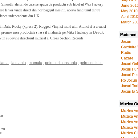
July 2010
 Smooth, alaturi de care se apuca de productii sub label-ul Wax Factory
June 201
re le vor vinde direct din portbagajul masinii, acesta fiind unul dintre
May 2010
 dance independente din UK.
April 201
March 20
in Dale, Rocky (xpress 2), Rugged Vinyl si multi altii. Atunci si-a creat si
i promoveaza productiile si asa il intalneste pe Mike Huckaby in Detroit,
Parteneri
tin si devine directorul muzical al Cross Section Records.
Jocuri
Gazduire
Radio
Cazare
tanta
,
la mania
,
mamaia
,
petreceri constanta
,
petreceri iulie
,
Jocuri On
Jocuri Fu
Jocuri Pe
Ro Jocuri
Jocuri Tar
Jocuri la 
Muzica O
Muzica Am
iar
Muzica Ani
Muzica Ani
Muzica An
0 28
Muzica Cl
10,