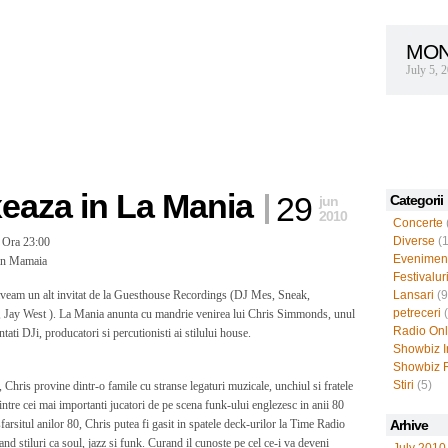
MON
July 5, 
eaza in La Mania
29
Categorii
jun
2010
Concerte
Diverse
(1
a Ora 23:00
Evenimen
in Mamaia
Festivalur
aveam un alt invitat de la Guesthouse Recordings (DJ Mes, Sneak,
Lansari
(9
petreceri
(
Jay West ). La Mania anunta cu mandrie venirea lui Chris Simmonds, unul
Radio Onl
ntati DJi, producatori si percutionisti ai stilului house.
Showbiz I
Showbiz 
Stiri
(5)
Chris provine dintr-o famile cu stranse legaturi muzicale, unchiul si fratele
dintre cei mai importanti jucatori de pe scena funk-ului englezesc in anii 80
farsitul anilor 80, Chris putea fi gasit in spatele deck-urilor la Time Radio
Arhive
d stiluri ca soul, jazz si funk. Curand il cunoste pe cel ce-i va deveni