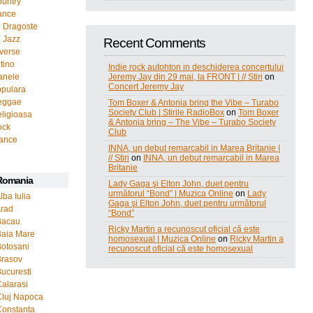
untry
ance
 Dragoste
 Jazz
Recent Comments
verse
tino
Indie rock autohton in deschiderea concertului
anele
Jeremy Jay din 29 mai, la FRONT | // Stiri
on
Concert Jeremy Jay
opulara
eggae
Tom Boxer & Antonia bring the Vibe – Turabo
Society Club | Stirile RadioBox
on
Tom Boxer
ligioasa
& Antonia bring – The Vibe – Turabo Society
ock
Club
rance
INNA, un debut remarcabil in Marea Britanie |
// Stiri
on
INNA, un debut remarcabil in Marea
Britanie
 Romania
Lady Gaga şi Elton John, duet pentru
următorul “Bond” | Muzica Online
on
Lady
lba Iulia
Gaga şi Elton John, duet pentru următorul
Arad
“Bond”
Bacau
Ricky Martin a recunoscut oficial că este
Baia Mare
homosexual | Muzica Online
on
Ricky Martin a
Botosani
recunoscut oficial că este homosexual
Brasov
Bucuresti
Calarasi
Cluj Napoca
Constanta