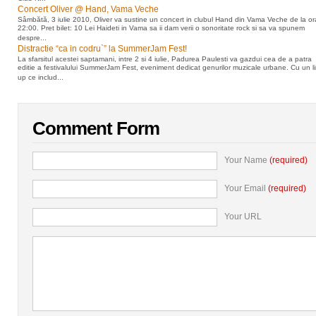
Concert Oliver @ Hand, Vama Veche
Sâmbătă, 3 iulie 2010, Oliver va sustine un concert in clubul Hand din Vama Veche de la or
22:00. Pret bilet: 10 Lei Haideti in Vama sa ii dam verii o sonoritate rock si sa va spunem
despre...
Distractie “ca in codru`” la SummerJam Fest!
La sfarsitul acestei saptamani, intre 2 si 4 iulie, Padurea Paulesti va gazdui cea de a patra
editie a festivalului SummerJam Fest, eveniment dedicat genurilor muzicale urbane. Cu un l
up ce includ...
Comment Form
Your Name
(required)
Your Email
(required)
Your URL