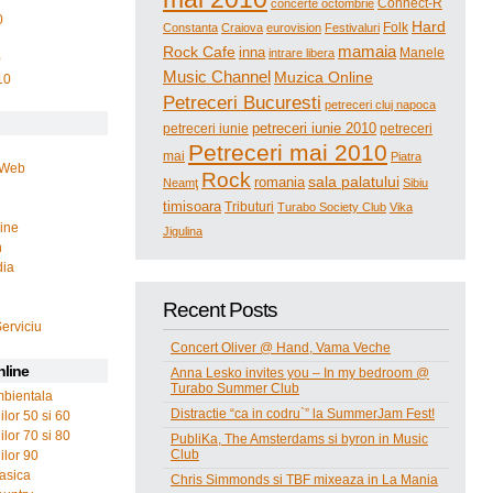
Connect-R
concerte octombrie
0
Hard
Folk
Constanta
Craiova
eurovision
Festivaluri
mamaia
Rock Cafe
inna
Manele
intrare libera
0
Music Channel
Muzica Online
10
Petreceri Bucuresti
petreceri cluj napoca
petreceri iunie 2010
petreceri iunie
petreceri
Petreceri mai 2010
mai
Piatra
 Web
Rock
romania
sala palatului
Neamţ
Sibiu
timisoara
Tributuri
Turabo Society Club
Vika
line
Jigulina
n
dia
Recent Posts
i
Serviciu
Concert Oliver @ Hand, Vama Veche
nline
Anna Lesko invites you – In my bedroom @
Turabo Summer Club
bientala
Distractie “ca in codru`” la SummerJam Fest!
lor 50 si 60
lor 70 si 80
PubliKa, The Amsterdams si byron in Music
Club
ilor 90
asica
Chris Simmonds si TBF mixeaza in La Mania