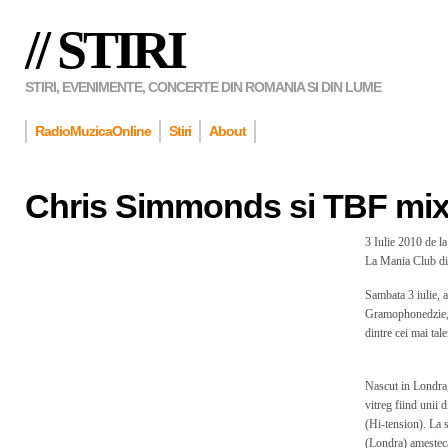
// STIRI
STIRI, EVENIMENTE, CONCERTE DIN ROMANIA SI DIN LUME
RadioMuzicaOnline
Stiri
About
Chris Simmonds si TBF mix
3 Iulie 2010 de l
La Mania Club d
Sambata 3 iulie, 
Gramophonedzie, 
dintre cei mai tale
Nascut in Londra, 
vitreg fiind unii 
(Hi-tension). La s
(Londra) amestecan