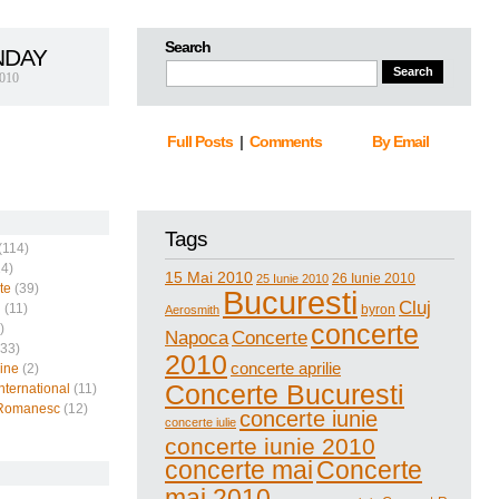
Search
DAY
2010
Full Posts
|
Comments
By Email
Tags
(114)
4)
15 Mai 2010
26 Iunie 2010
25 Iunie 2010
te
(39)
Bucuresti
Cluj
i
(11)
byron
Aerosmith
concerte
)
Napoca
Concerte
33)
2010
concerte aprilie
ine
(2)
Concerte Bucuresti
nternational
(11)
Romanesc
(12)
concerte iunie
concerte iulie
concerte iunie 2010
concerte mai
Concerte
mai 2010