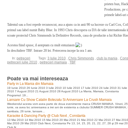
prieten bun, Hack
Productions, pe ca
primele label-uri
Talentul sau a fost repede recunoscut, asa a ajuns ca in anii 90 sa lucreze cu Carl Cox, Col
primul sau label numit Baby Blue. In 1993 Chris descopera ca DJi de talie internationala i
scoate proiectul Chris Simmonds la Definitive Records, casa de productie a lui Richie Haw
Acestea fiind spuse, il asteptam cu mult entuziasm
In deschidere TBF. Intrare 20 lei. Petrecerea incepe la ora 1 am.
In:
petreceri
Tags:
3 Iulie 2010
,
Chris Simmonds
,
club la mania
,
Cons
petreceri iulie 2010
,
petreceri mamaia
,
TBF
Poate va mai intereseaza
Party in La Mania din Mamaia
19 Iunie 2010 26 Iunie 2010 3 Iulie 2010 10 Iulie 2010 17 Iulie 2010 24 Iulie 2010 31 Iulie
2010 7 August 2010 21 August 2010 28 August 2010 La Mania, Mamaia, Constanta
Programul: 19...
Lansare Cu Show Catalin Botezatu Si Aniversare La Crush Mamaia
Weekendul acesta vom avea parte de doua evenimente marca CRUSH MAMAIA. Vineri, 25
iunie, va avea loc aniversarea a trei ani de existenta a clubului SUMMER CRUSH MAMAIA, 
sambata, 26 iunie, lansare...
Karaoke & Dancing Party @ Club Next , Constanta
13 Mai 2010 14 Mai 2010 15 Mai 2010 20 Mai 2010 21 Mai 2010 22 Mai 2010 27 Mai 201
Mai 2010 29 Mai 2010 Club Next, Constanta Pe 13, 14, 15, 20, 21, 22, 27, 28 şi 29 mai 20
Club N...