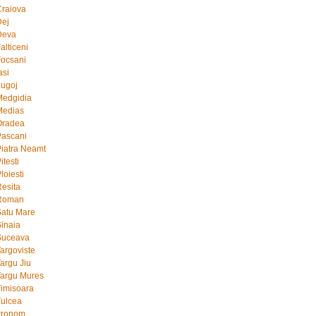
Craiova
Dej
Deva
alticeni
Focsani
asi
Lugoj
Medgidia
Medias
Oradea
Pascani
Piatra Neamt
itesti
loiesti
Resita
 Roman
Satu Mare
Sinaia
Suceava
Targoviste
argu Jiu
Targu Mures
Timisoara
Tulcea
tronom