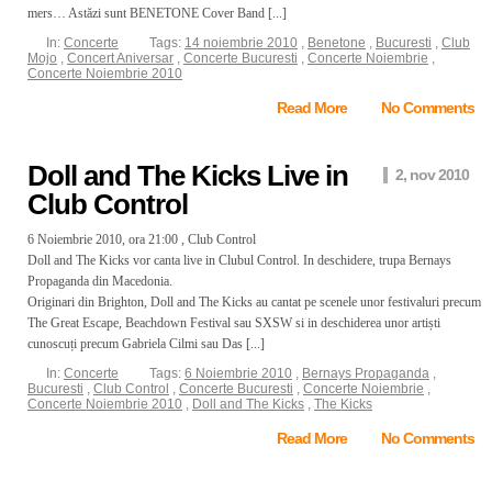
mers… Astăzi sunt BENETONE Cover Band [...]
In:
Concerte
Tags:
14 noiembrie 2010
,
Benetone
,
Bucuresti
,
Club
Mojo
,
Concert Aniversar
,
Concerte Bucuresti
,
Concerte Noiembrie
,
Concerte Noiembrie 2010
Read More
No Comments
Doll and The Kicks Live in
2, nov 2010
Club Control
6 Noiembrie 2010, ora 21:00 , Club Control
Doll and The Kicks vor canta live in Clubul Control. In deschidere, trupa Bernays
Propaganda din Macedonia.
Originari din Brighton, Doll and The Kicks au cantat pe scenele unor festivaluri precum
The Great Escape, Beachdown Festival sau SXSW si in deschiderea unor artiști
cunoscuți precum Gabriela Cilmi sau Das [...]
In:
Concerte
Tags:
6 Noiembrie 2010
,
Bernays Propaganda
,
Bucuresti
,
Club Control
,
Concerte Bucuresti
,
Concerte Noiembrie
,
Concerte Noiembrie 2010
,
Doll and The Kicks
,
The Kicks
Read More
No Comments