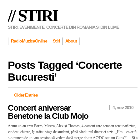
// STIRI
STIRI, EVENIMENTE, CONCERTE DIN ROMANIA SI DIN LUME
RadioMuzicaOnline
Stiri
About
Posts Tagged ‘
Concerte
Bucuresti
’
Older Entries
Concert aniversar
4, nov 2010
Benetone la Club Mojo
Acum un an erau Porro, Mircea, Alex şi Thomas, 4 oameni care semnau acte toată ziua,
vindeau chitare, îşi trăiau viaţa de studenţi, până când unul dintre ei a zis: „Hm…ce-ar fi
s-o punem de un jam session să vedem dacă merge de-un AC\DC sau un Guns?”… Şi a