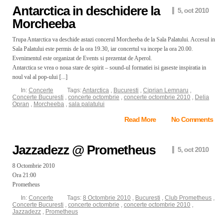
Antarctica in deschidere la
5, oct 2010
Morcheeba
Trupa Antarctica va deschide astazi concerul Morcheeba de la Sala Palatului. Accesul in
Sala Palatului este permis de la ora 19.30, iar concertul va incepe la ora 20.00.
Evenimentul este organizat de Events si prezentat de Aperol.
Antarctica se vrea o noua stare de spirit – sound-ul formatiei isi gaseste inspiratia in
noul val al pop-ului [...]
In:
Concerte
Tags:
Antarctica
,
Bucuresti
,
Ciprian Lemnaru
,
Concerte Bucuresti
,
concerte octombrie
,
concerte octombrie 2010
,
Delia
Opran
,
Morcheeba
,
sala palatului
Read More
No Comments
Jazzadezz @ Prometheus
5, oct 2010
8 Octombrie 2010
Ora 21:00
Prometheus
In:
Concerte
Tags:
8 Octombrie 2010
,
Bucuresti
,
Club Prometheus
,
Concerte Bucuresti
,
concerte octombrie
,
concerte octombrie 2010
,
Jazzadezz
,
Prometheus