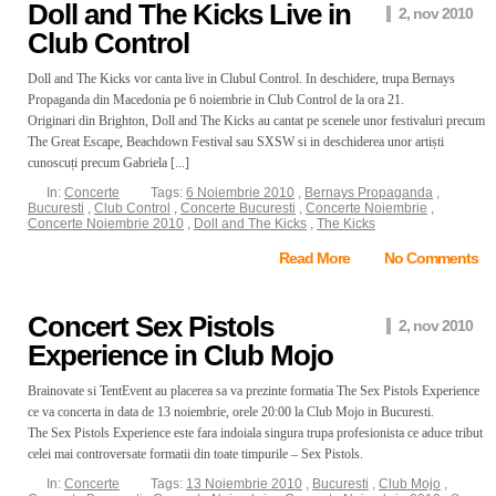
Doll and The Kicks Live in
2, nov 2010
Club Control
Doll and The Kicks vor canta live in Clubul Control. In deschidere, trupa Bernays
Propaganda din Macedonia pe 6 noiembrie in Club Control de la ora 21.
Originari din Brighton, Doll and The Kicks au cantat pe scenele unor festivaluri precum
The Great Escape, Beachdown Festival sau SXSW si in deschiderea unor artiști
cunoscuți precum Gabriela [...]
In:
Concerte
Tags:
6 Noiembrie 2010
,
Bernays Propaganda
,
Bucuresti
,
Club Control
,
Concerte Bucuresti
,
Concerte Noiembrie
,
Concerte Noiembrie 2010
,
Doll and The Kicks
,
The Kicks
Read More
No Comments
Concert Sex Pistols
2, nov 2010
Experience in Club Mojo
Brainovate si TentEvent au placerea sa va prezinte formatia The Sex Pistols Experience
ce va concerta in data de 13 noiembrie, orele 20:00 la Club Mojo in Bucuresti.
The Sex Pistols Experience este fara indoiala singura trupa profesionista ce aduce tribut
celei mai controversate formatii din toate timpurile – Sex Pistols.
In:
Concerte
Tags:
13 Noiembrie 2010
,
Bucuresti
,
Club Mojo
,