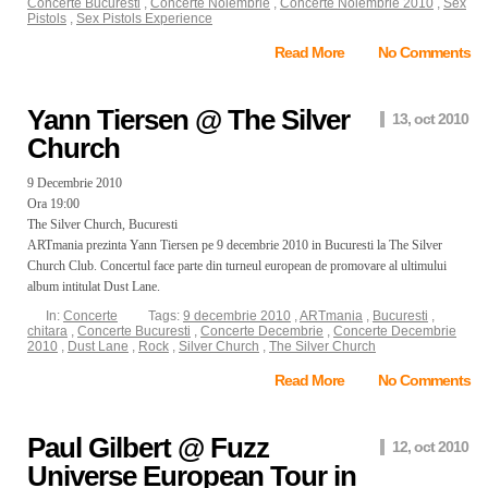
Concerte Bucuresti
,
Concerte Noiembrie
,
Concerte Noiembrie 2010
,
Sex
Pistols
,
Sex Pistols Experience
Read More
No Comments
Yann Tiersen @ The Silver
13, oct 2010
Church
9 Decembrie 2010
Ora 19:00
The Silver Church, Bucuresti
ARTmania prezinta Yann Tiersen pe 9 decembrie 2010 in Bucuresti la The Silver
Church Club. Concertul face parte din turneul european de promovare al ultimului
album intitulat Dust Lane.
In:
Concerte
Tags:
9 decembrie 2010
,
ARTmania
,
Bucuresti
,
chitara
,
Concerte Bucuresti
,
Concerte Decembrie
,
Concerte Decembrie
2010
,
Dust Lane
,
Rock
,
Silver Church
,
The Silver Church
Read More
No Comments
Paul Gilbert @ Fuzz
12, oct 2010
Universe European Tour in