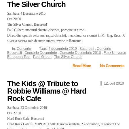
The Silver Church
Sambata, 4 Decembrie 2010
Ora 20:00
The Silver Church, Bucuresti
Paul Gilbert, maestrul chitarei electrice, porneste in turneu
Direct din topurile celor mai rapizi chitaristi, muzicianul ce a cantat in Mr. Big, Racer X
si are o cariera solo de mare succes, revine in Romania.
In:
Concerte
Tags:
4 decembrie 2010
,
Bucuresti
,
Concerte
Bucuresti
,
Concerte Decembrie
,
Concerte Decembrie 2010
,
Fuzz Universe
European Tour
,
Paul Gilbert
,
The Silver Church
Read More
No Comments
The Kids @ Tribute to
12, oct 2010
Robbie Williams @ Hard
Rock Cafe
Sambata, 23 Octombrie 2010
Ora 22:30
Hard Rock Cafe, Bucuresti
Hard Rock Café si IMIPLACEMIE te invita sambata, 23 octombrie, la concert The