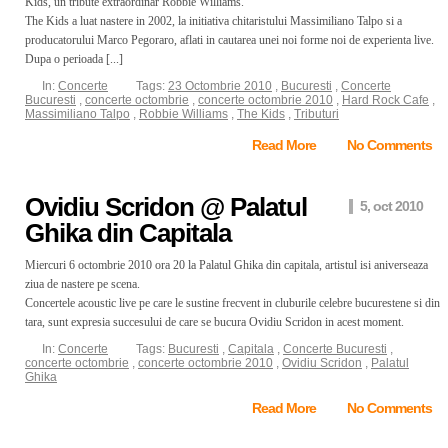
Kids, un tribute extraordinar Robbie Williams.
The Kids a luat nastere in 2002, la initiativa chitaristului Massimiliano Talpo si a
producatorului Marco Pegoraro, aflati in cautarea unei noi forme noi de experienta live.
Dupa o perioada [...]
In:
Concerte
Tags:
23 Octombrie 2010
,
Bucuresti
,
Concerte
Bucuresti
,
concerte octombrie
,
concerte octombrie 2010
,
Hard Rock Cafe
,
Massimiliano Talpo
,
Robbie Williams
,
The Kids
,
Tributuri
Read More
No Comments
Ovidiu Scridon @ Palatul
5, oct 2010
Ghika din Capitala
Miercuri 6 octombrie 2010 ora 20 la Palatul Ghika din capitala, artistul isi aniverseaza
ziua de nastere pe scena.
Concertele acoustic live pe care le sustine frecvent in cluburile celebre bucurestene si din
tara, sunt expresia succesului de care se bucura Ovidiu Scridon in acest moment.
In:
Concerte
Tags:
Bucuresti
,
Capitala
,
Concerte Bucuresti
,
concerte octombrie
,
concerte octombrie 2010
,
Ovidiu Scridon
,
Palatul
Ghika
Read More
No Comments