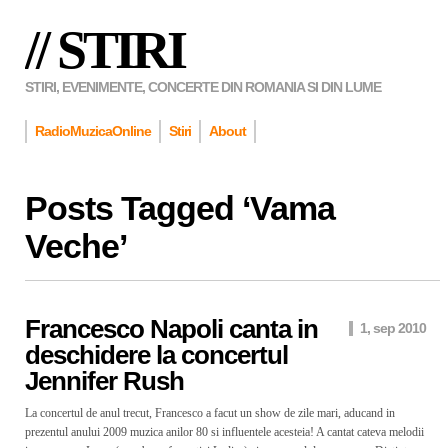
// STIRI
STIRI, EVENIMENTE, CONCERTE DIN ROMANIA SI DIN LUME
RadioMuzicaOnline
Stiri
About
Posts Tagged ‘
Vama
Veche
’
Francesco Napoli canta in
1, sep 2010
deschidere la concertul
Jennifer Rush
La concertul de anul trecut, Francesco a facut un show de zile mari, aducand in
prezentul anului 2009 muzica anilor 80 si influentele acesteia! A cantat cateva melodii