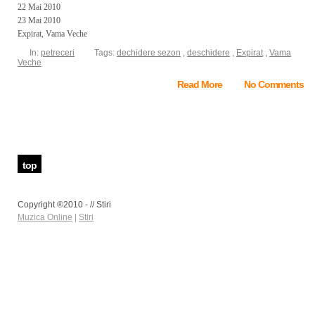
22 Mai 2010
23 Mai 2010
Expirat, Vama Veche
In:
petreceri
Tags:
dechidere sezon
,
deschidere
,
Expirat
,
Vama
Veche
Read More
No Comments
top
Copyright ®2010 - // Stiri
Muzica Online
|
Stiri