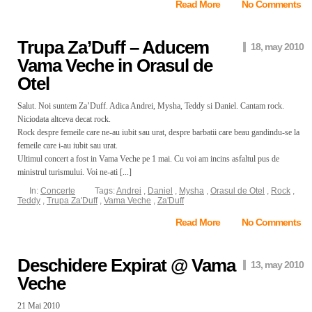
Read More
No Comments
Trupa Za’Duff – Aducem
18, may 2010
Vama Veche in Orasul de
Otel
Salut. Noi suntem Za’Duff. Adica Andrei, Mysha, Teddy si Daniel. Cantam rock.
Niciodata altceva decat rock.
Rock despre femeile care ne-au iubit sau urat, despre barbatii care beau gandindu-se la
femeile care i-au iubit sau urat.
Ultimul concert a fost in Vama Veche pe 1 mai. Cu voi am incins asfaltul pus de
ministrul turismului. Voi ne-ati [...]
In:
Concerte
Tags:
Andrei
,
Daniel
,
Mysha
,
Orasul de Otel
,
Rock
,
Teddy
,
Trupa Za'Duff
,
Vama Veche
,
Za'Duff
Read More
No Comments
Deschidere Expirat @ Vama
13, may 2010
Veche
21 Mai 2010