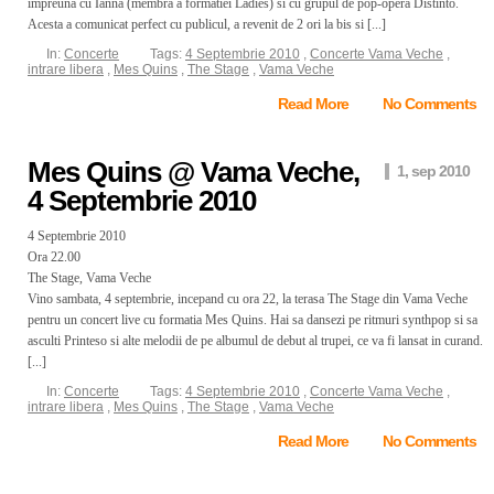
impreuna cu Ianna (membra a formatiei Ladies) si cu grupul de pop-opera Distinto.
Acesta a comunicat perfect cu publicul, a revenit de 2 ori la bis si [...]
In:
Concerte
Tags:
4 Septembrie 2010
,
Concerte Vama Veche
,
intrare libera
,
Mes Quins
,
The Stage
,
Vama Veche
Read More
No Comments
Mes Quins @ Vama Veche,
1, sep 2010
4 Septembrie 2010
4 Septembrie 2010
Ora 22.00
The Stage, Vama Veche
Vino sambata, 4 septembrie, incepand cu ora 22, la terasa The Stage din Vama Veche
pentru un concert live cu formatia Mes Quins. Hai sa dansezi pe ritmuri synthpop si sa
asculti Printeso si alte melodii de pe albumul de debut al trupei, ce va fi lansat in curand.
[...]
In:
Concerte
Tags:
4 Septembrie 2010
,
Concerte Vama Veche
,
intrare libera
,
Mes Quins
,
The Stage
,
Vama Veche
Read More
No Comments