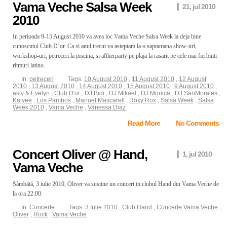
Vama Veche Salsa Week
21, jul 2010
2010
In perioada 9-15 August 2010 va avea loc Vama Veche Salsa Week la deja bine
cunoscutul Club D’or. Ca si anul trecut va asteptam la o saptamana show-uri,
workshop-uri, petreceri la piscina, si aftherparty pe plaja la rasarit pe cele mai fierbinti
ritmuri latino.
In:
petreceri
Tags:
10 August 2010
,
11 August 2010
,
12 August
2010
,
13 August 2010
,
14 August 2010
,
15 August 2010
,
9 August 2010
,
asty & Evelyn
,
Club D'or
,
DJ Bidi
,
DJ Mikael
,
DJ Monica
,
DJ SanMorales
,
Katyee
,
Los Pambos
,
Manuel Mascarell
,
Roxy Rox
,
Salsa Week
,
Salsa
Week 2010
,
Vama Veche
,
Vanessa Diaz
Read More
No Comments
Concert Oliver @ Hand,
1, jul 2010
Vama Veche
Sâmbătă, 3 iulie 2010, Oliver va sustine un concert in clubul Hand din Vama Veche de
la ora 22:00.
In:
Concerte
Tags:
3 Iulie 2010
,
Club Hand
,
Concerte Vama Veche
,
Oliver
,
Rock
,
Vama Veche