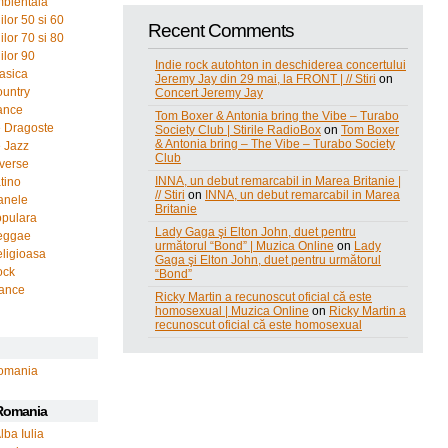
bientala
lor 50 si 60
Recent Comments
lor 70 si 80
ilor 90
Indie rock autohton in deschiderea concertului
asica
Jeremy Jay din 29 mai, la FRONT | // Stiri
on
untry
Concert Jeremy Jay
ance
Tom Boxer & Antonia bring the Vibe – Turabo
 Dragoste
Society Club | Stirile RadioBox
on
Tom Boxer
& Antonia bring – The Vibe – Turabo Society
 Jazz
Club
verse
INNA, un debut remarcabil in Marea Britanie |
tino
// Stiri
on
INNA, un debut remarcabil in Marea
anele
Britanie
opulara
Lady Gaga şi Elton John, duet pentru
eggae
următorul “Bond” | Muzica Online
on
Lady
ligioasa
Gaga şi Elton John, duet pentru următorul
ock
“Bond”
rance
Ricky Martin a recunoscut oficial că este
homosexual | Muzica Online
on
Ricky Martin a
recunoscut oficial că este homosexual
omania
 Romania
lba Iulia