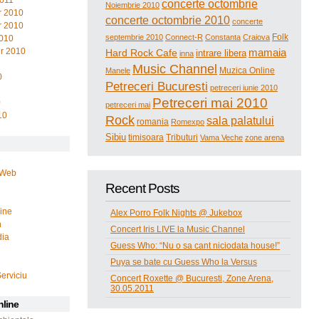
2011
concerte octombrie
Noiembrie 2010
 2010
concerte octombrie 2010
concerte
 2010
Folk
septembrie 2010
Connect-R
Constanta
Craiova
2010
r 2010
mamaia
Hard Rock Cafe
intrare libera
inna
Music Channel
Muzica Online
Manele
0
Petreceri Bucuresti
petreceri iunie 2010
Petreceri mai 2010
0
petreceri mai
10
Rock
sala palatului
romania
Romexpo
Sibiu
timisoara
Tributuri
Vama Veche
zone arena
 Web
Recent Posts
line
Alex Porro Folk Nights @ Jukebox
n
Concert Iris LIVE la Music Channel
dia
Guess Who: “Nu o sa cant niciodata house!”
Puya se bate cu Guess Who la Versus
i
Serviciu
Concert Roxette @ Bucuresti, Zone Arena,
30.05.2011
nline