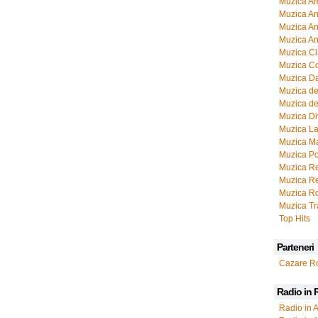
Muzica Am
Muzica Ani
Muzica Ani
Muzica An
Muzica Cl
Muzica Co
Muzica D
Muzica de
Muzica de
Muzica Di
Muzica La
Muzica M
Muzica P
Muzica R
Muzica Re
Muzica R
Muzica T
Top Hits
Parteneri
Cazare R
Radio in
Radio in A