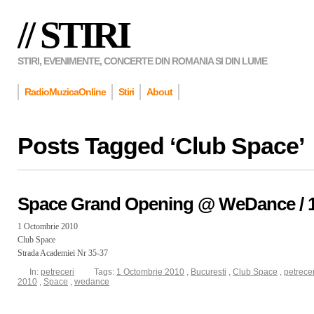
// STIRI
STIRI, EVENIMENTE, CONCERTE DIN ROMANIA SI DIN LUME
RadioMuzicaOnline
Stiri
About
Posts Tagged ‘
Club Space
’
Space Grand Opening @ WeDance / 1
1 Octombrie 2010
Club Space
Strada Academiei Nr 35-37
In:
petreceri
Tags:
1 Octombrie 2010
,
Bucuresti
,
Club Space
,
petrecer
2010
,
Space
,
wedance