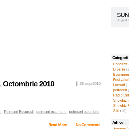
SUN
August 
Categorii
Concerte
Diverse
(1
Evenimen
Festivalur
 Octombrie 2010
23, sep 2010
Lansari
(1
petreceri
(
Radio Onl
Showbiz I
Showbiz 
Stiri
(10)
i
,
Petreceri Bucuresti
,
petreceri octombrie
,
petreceri octombrie
Arhive
Read More
No Comments