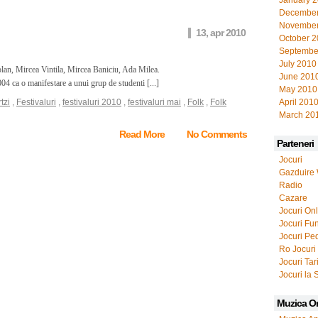
January 
December
November
13, apr 2010
October 
Septembe
July 2010
dolan, Mircea Vintila, Mircea Baniciu, Ada Milea.
June 201
004 ca o manifestare a unui grup de studenti [...]
May 2010
tzi
,
Festivaluri
,
festivaluri 2010
,
festivaluri mai
,
Folk
,
Folk
April 201
March 20
Read More
No Comments
Parteneri
Jocuri
Gazduire
Radio
Cazare
Jocuri On
Jocuri Fu
Jocuri Pe
Ro Jocuri
Jocuri Tar
Jocuri la 
Muzica O