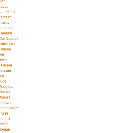
Arad
Bacau
Baia Mare
Botosani
Brasov
Bucuresti
Calarasi
Cluj Napoca
Constanta
Craiova
Dej
Deva
alticeni
Focsani
asi
Lugoj
Medgidia
Medias
Oradea
Pascani
Piatra Neamt
itesti
loiesti
Resita
 Roman