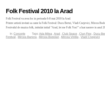
Folk Festival 2010 la Arad
Folk Festival va avea loc in perioada 6-8 mai 2010 la Arad.
Printre artistii invitati sa cante la Folk Festival: Ducu Bertzi, Vladi Cnejevici, Mircea Bo
Festivalul de muzica folk, intitulat initial “Arad, let me Folk You!” a luat nastere in anul 2
In:
Concerte
Tags:
Ada Milea
,
Arad
,
Club Space
,
Clun Flex
,
Ducu Ber
Festival
,
Mircea Baniciu
,
Mircea Bodolan
,
Mircea Vintila
,
Vladi Cnejevici