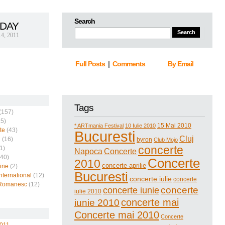
Search
DAY
14, 2011
Full Posts
|
Comments
By Email
Tags
(157)
5)
15 Mai 2010
* ARTmania Festival
10 Iulie 2010
te
(43)
Bucuresti
Cluj
i
(16)
byron
Club Mojo
concerte
1)
Napoca
Concerte
40)
Concerte
2010
concerte aprilie
ine
(2)
Bucuresti
nternational
(12)
concerte iulie
concerte
Romanesc
(12)
concerte
concerte iunie
iulie 2010
concerte mai
iunie 2010
Concerte mai 2010
Concerte