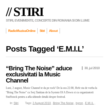
// STIRI
STIRI, EVENIMENTE, CONCERTE DIN ROMANIA SI DIN LUME
RadioMuzicaOnline
Stiri
About
Posts Tagged ‘
E.M.I.L
’
“Bring The Noise” aduce
30, jul 2010
exclusivitati la Music
Channel
Luni, 2 august, Music Channel te da pe rock! De la ora 22.00, Hefe sta de vorba la
“Bring The Noise” cu Serj Tankian de la System Of A Down si cu organizatorii
Stuffstock pentru a afla ultimele detalii despre festival.
In:
Stiri
Tags:
2 August 2010
,
Bring The Noise
,
byron
,
E.M.I.L
,