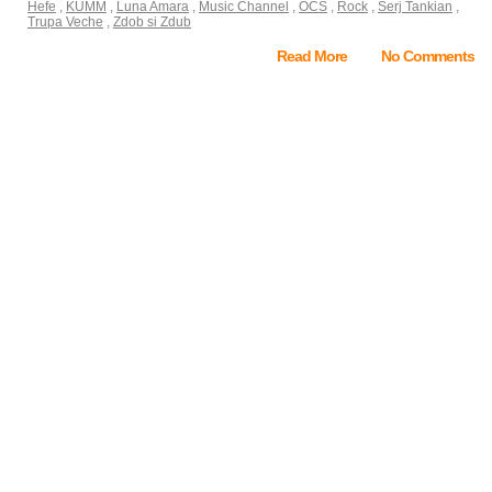
Hefe
,
KUMM
,
Luna Amara
,
Music Channel
,
OCS
,
Rock
,
Serj Tankian
,
Trupa Veche
,
Zdob si Zdub
Read More
No Comments