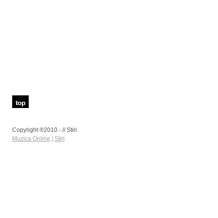
top
Copyright ®2010 - // Stiri
Muzica Online
|
Stiri