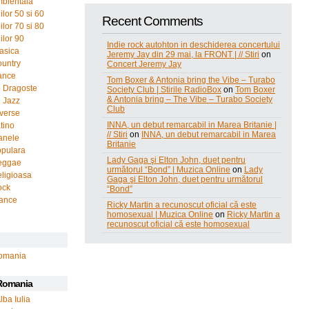
bientala
lor 50 si 60
Recent Comments
lor 70 si 80
ilor 90
Indie rock autohton in deschiderea concertului
asica
Jeremy Jay din 29 mai, la FRONT | // Stiri
on
untry
Concert Jeremy Jay
ance
Tom Boxer & Antonia bring the Vibe – Turabo
 Dragoste
Society Club | Stirile RadioBox
on
Tom Boxer
& Antonia bring – The Vibe – Turabo Society
 Jazz
Club
verse
INNA, un debut remarcabil in Marea Britanie |
tino
// Stiri
on
INNA, un debut remarcabil in Marea
anele
Britanie
opulara
Lady Gaga şi Elton John, duet pentru
eggae
următorul “Bond” | Muzica Online
on
Lady
ligioasa
Gaga şi Elton John, duet pentru următorul
ock
“Bond”
rance
Ricky Martin a recunoscut oficial că este
homosexual | Muzica Online
on
Ricky Martin a
recunoscut oficial că este homosexual
omania
 Romania
lba Iulia