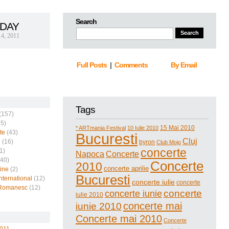
Search
DAY
14, 2011
Full Posts
|
Comments
By Email
Tags
(157)
5)
15 Mai 2010
* ARTmania Festival
10 Iulie 2010
te
(43)
Bucuresti
Cluj
i
(16)
byron
Club Mojo
concerte
1)
Napoca
Concerte
40)
Concerte
2010
concerte aprilie
ine
(2)
Bucuresti
nternational
(12)
concerte iulie
concerte
Romanesc
(12)
concerte
concerte iunie
iulie 2010
concerte mai
iunie 2010
Concerte mai 2010
Concerte