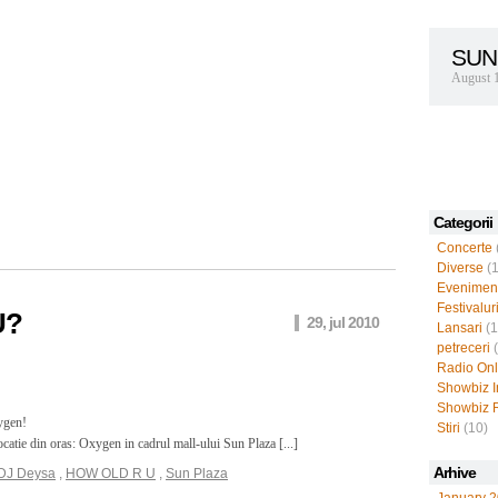
SUN
August 
Categorii
Concerte
Diverse
(1
Evenimen
Festivalur
U?
29, jul 2010
Lansari
(1
petreceri
(
Radio Onl
Showbiz I
Showbiz 
ygen!
Stiri
(10)
ocatie din oras: Oxygen in cadrul mall-ului Sun Plaza [...]
Arhive
DJ Deysa
,
HOW OLD R U
,
Sun Plaza