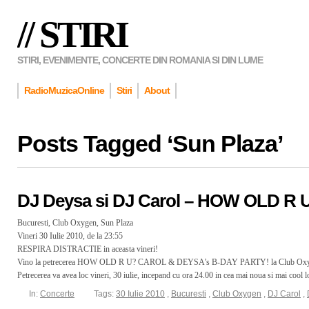
// STIRI
STIRI, EVENIMENTE, CONCERTE DIN ROMANIA SI DIN LUME
RadioMuzicaOnline
Stiri
About
Posts Tagged ‘
Sun Plaza
’
DJ Deysa si DJ Carol – HOW OLD R 
Bucuresti, Club Oxygen, Sun Plaza
Vineri 30 Iulie 2010, de la 23:55
RESPIRA DISTRACTIE in aceasta vineri!
Vino la petrecerea HOW OLD R U? CAROL & DEYSA’s B-DAY PARTY! la Club Ox
Petrecerea va avea loc vineri, 30 iulie, incepand cu ora 24.00 in cea mai noua si mai cool l
In:
Concerte
Tags:
30 Iulie 2010
,
Bucuresti
,
Club Oxygen
,
DJ Carol
,