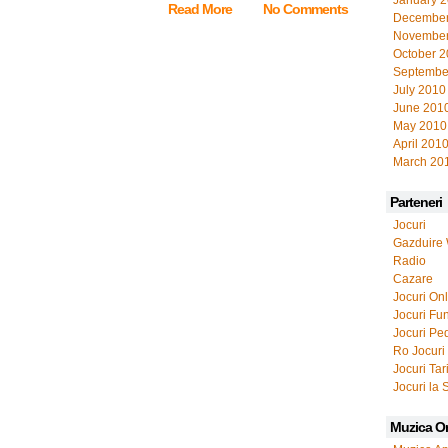
January 
Read More
No Comments
December
November
October 
Septembe
July 2010
June 201
May 2010
April 201
March 20
Parteneri
Jocuri
Gazduire
Radio
Cazare
Jocuri On
Jocuri Fu
Jocuri Pe
Ro Jocuri
Jocuri Tar
Jocuri la 
Muzica O