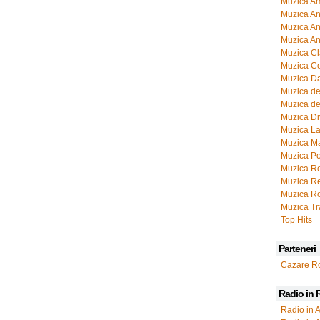
Muzica Am
Muzica Ani
Muzica Ani
Muzica An
Muzica Cl
Muzica Co
Muzica D
Muzica de
Muzica de
Muzica Di
Muzica La
Muzica M
Muzica P
Muzica R
Muzica Re
Muzica R
Muzica T
Top Hits
Parteneri
Cazare R
Radio in
Radio in A