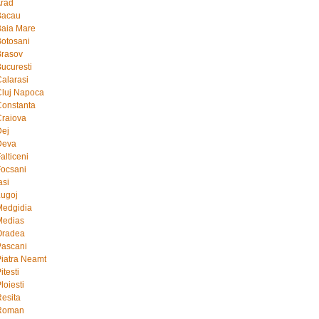
Arad
Bacau
Baia Mare
Botosani
Brasov
Bucuresti
Calarasi
Cluj Napoca
Constanta
Craiova
Dej
Deva
alticeni
Focsani
asi
Lugoj
Medgidia
Medias
Oradea
Pascani
Piatra Neamt
itesti
loiesti
Resita
 Roman