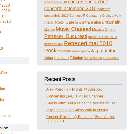
2011
concerte octombrie
Noiembrie 2010
 2010
concerte octombrie 2010
concerte
 2010
Folk
septembrie 2010
Connect-R
Constanta
Craiova
2010
r 2010
mamaia
Hard Rock Cafe
intrare libera
inna
Music Channel
Muzica Online
Manele
0
Petreceri Bucuresti
petreceri iunie 2010
Petreceri mai 2010
0
petreceri mai
10
Rock
sala palatului
romania
Romexpo
Sibiu
timisoara
Tributuri
Vama Veche
zone arena
 Web
Recent Posts
line
Alex Porro Folk Nights @ Jukebox
n
Concert Iris LIVE la Music Channel
dia
Guess Who: “Nu o sa cant niciodata house!”
Puya se bate cu Guess Who la Versus
i
Serviciu
Concert Roxette @ Bucuresti, Zone Arena,
30.05.2011
nline