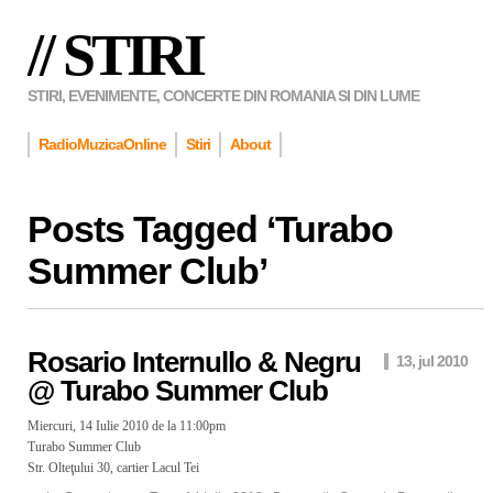
// STIRI
STIRI, EVENIMENTE, CONCERTE DIN ROMANIA SI DIN LUME
RadioMuzicaOnline
Stiri
About
Posts Tagged ‘
Turabo
Summer Club
’
Rosario Internullo & Negru
13, jul 2010
@ Turabo Summer Club
Miercuri, 14 Iulie 2010 de la 11:00pm
Turabo Summer Club
Str. Olteţului 30, cartier Lacul Tei