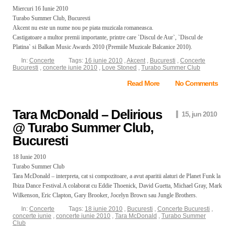
Miercuri 16 Iunie 2010
Turabo Summer Club, Bucuresti
Akcent nu este un nume nou pe piata muzicala romaneasca.
Castigatoare a multor premii importante, printre care `Discul de Aur`, `Discul de
Platina` si Balkan Music Awards 2010 (Premiile Muzicale Balcanice 2010).
In:
Concerte
Tags:
16 iunie 2010
,
Akcent
,
Bucuresti
,
Concerte
Bucuresti
,
concerte iunie 2010
,
Love Stoned
,
Turabo Summer Club
Read More
No Comments
Tara McDonald – Delirious
15, jun 2010
@ Turabo Summer Club,
Bucuresti
18 Iunie 2010
Turabo Summer Club
Tara McDonald – interpreta, cat si compozitoare, a avut aparitii alaturi de Planet Funk la
Ibiza Dance Festival.A colaborat cu Eddie Thoenick, David Guetta, Michael Gray, Mark
Wilkenson, Eric Clapton, Gary Brooker, Jocelyn Brown sau Jungle Brothers.
In:
Concerte
Tags:
18 iunie 2010
,
Bucuresti
,
Concerte Bucuresti
,
concerte iunie
,
concerte iunie 2010
,
Tara McDonald
,
Turabo Summer
Club