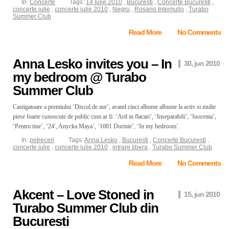
In:
Concerte
Tags:
14 Iulie 2010
,
Bucuresti
,
Concerte Bucuresti
,
concerte iulie
,
concerte iulie 2010
,
Negru
,
Rosario Internullo
,
Turabo
Summer Club
Read More
No Comments
Anna Lesko invites you – In
30, jun 2010
my bedroom @ Turabo
Summer Club
Castigatoare a premiului ‘Discul de aur’, avand cinci albume albume la activ si multe
piese foarte cunoscute de public cum ar fi: ‘Ard in flacari’, ‘Inseparabili’, ‘Inocenta’,
‘Pentru tine’, ‘24′, Anycka Maya’, ‘1001 Dorinte’, ‘In my bedroom’.
In:
petreceri
Tags:
Anna Lesko
,
Bucuresti
,
Concerte Bucuresti
,
concerte iulie
,
concerte iulie 2010
,
intrare libera
,
Turabo Summer Club
Read More
No Comments
Akcent – Love Stoned in
15, jun 2010
Turabo Summer Club din
Bucuresti