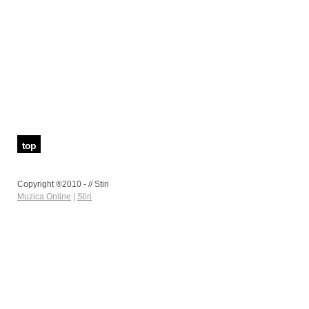
top
Copyright ®2010 - // Stiri
Muzica Online
|
Stiri